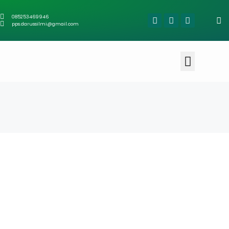
085253469946
pps.darussilmi@gmail.com