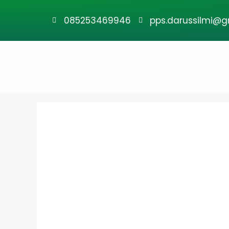
085253469946
pps.darussilmi@