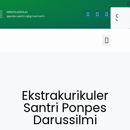
085253469946
pps.darussilmi@gmail.com
Ekstrakurikuler
Santri Ponpes
Darussilmi