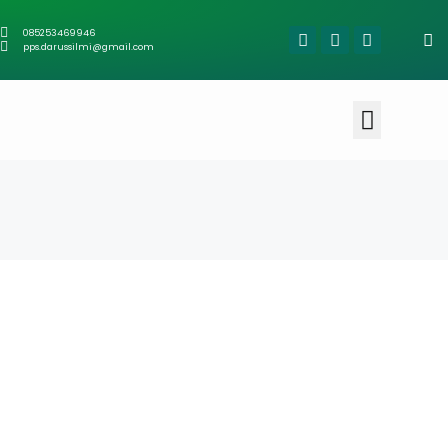
085253469946
pps.darussilmi@gmail.com