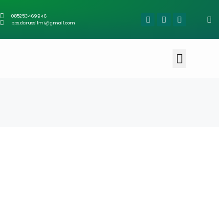
085253469946
pps.darussilmi@gmail.com