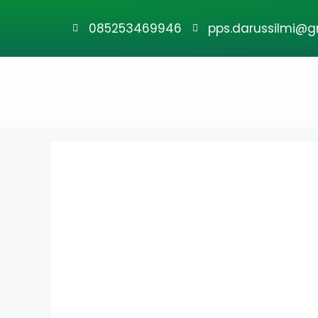
085253469946
pps.darussilmi@