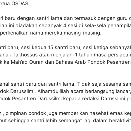
Ketua OSDASI.
i baru dengan santri lama dan termasuk dengan guru
an ini diadakan sebanyak 4 sesi di sela-sela penampila
mperkenalkan nama mereka masing-masing.
ri baru, sesi kedua 15 santri baru, sesi ketiga sebanya
anak Takhossus atau menjalani 1 tahun masa persiapan 
k ke Mah’ad Quran dan Bahasa Arab Pondok Pesantren D
al santri baru dan santri lama. Tidak saja sesama sant
k Darussilmi. Alhamdulillah acara berlangsung lancar,”
dok Pesantren Darussilmi kepada redaksi Darussilmi.p
i, pimpinan pondok juga memberikan nasehat emas k
but sehingga santri lebih semangat lagi dalam beraktivi