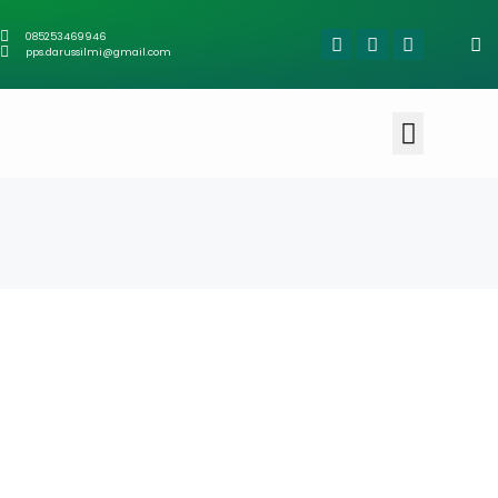
085253469946
pps.darussilmi@gmail.com