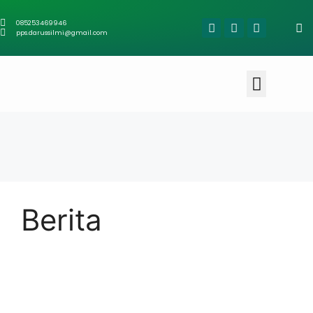
085253469946
pps.darussilmi@gmail.com
Berita