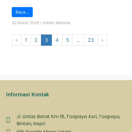
Baca...
30 Maret 2026
/
Admin Website
‹
1
2
3
4
5
…
23
›
Informasi Kontak
Jl. Lintas Barat Km 18, Toapaya Asri, Toapaya,
Bintan, Kepri
Klik Google Maps Lokasi